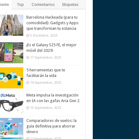
iente
Top
Comentarios
Etiquetas
Barcelona Hackeada (para tu
comodidad): Gadgets y Apps
que transforman tu estancia
5 Diciembre, 2025
¡Es el Galaxy S25 FE, el mejor
móvil del 2025!
17 Septiembre, 2025
5 herramientas que te
facilitarán la vida
16 Septiembre, 2025
Meta impulsa la investigación
en IA con las gafas Aria Gen 2
15 Septiembre, 2025
Comparadores de vuelos: la
guía definitiva para ahorrar
dinero
12 Septiembre, 2025