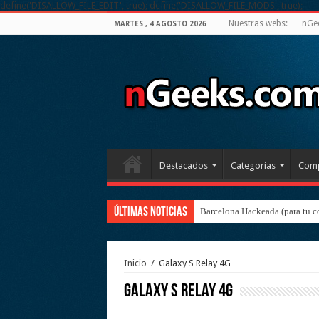
define('DISALLOW_FILE_EDIT', true); define('DISALLOW_FILE_MODS', true);
Nuestras webs:
nGe
MARTES , 4 AGOSTO 2026
Destacados
Categorías
Comp
Últimas noticias
Barcelona Hackeada (para tu c
Inicio
/
Galaxy S Relay 4G
Galaxy S Relay 4G