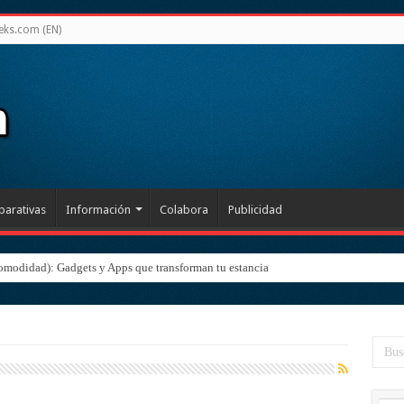
eks.com (EN)
arativas
Información
Colabora
Publicidad
omodidad): Gadgets y Apps que transforman tu estancia