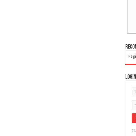
Reco
Pági
Logi
¿O