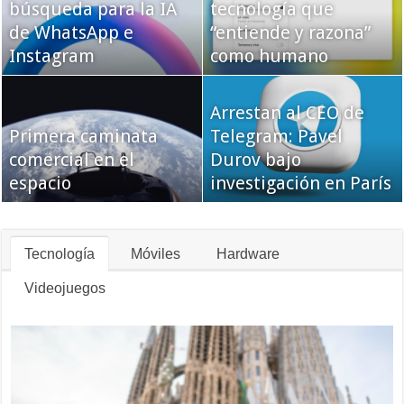
búsqueda para la IA
tecnología que
de WhatsApp e
“entiende y razona”
Instagram
como humano
Arrestan al CEO de
Primera caminata
Telegram: Pavel
comercial en el
Durov bajo
espacio
investigación en París
Tecnología
Móviles
Hardware
Videojuegos