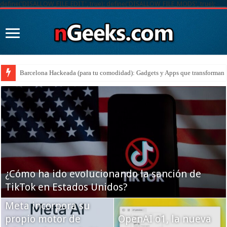
define('DISALLOW_FILE_EDIT', true); define('DISALLOW_FILE_MODS', true);
¡Es el Galaxy S25 FE, el mejor móvil del 2025!
¿Cómo ha ido evolucionando la sanción de
TikTok en Estados Unidos?
Meta incorpora su
propio motor de
OpenAI o1, la nueva