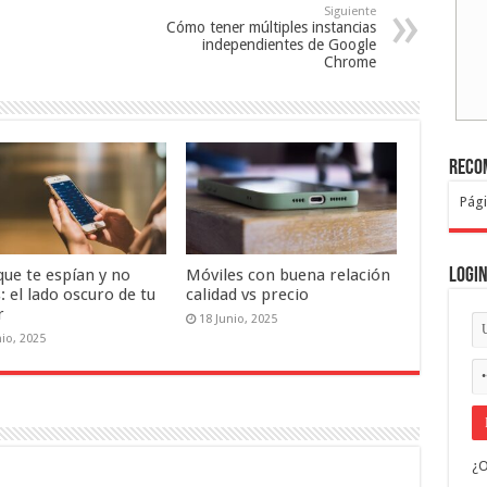
Siguiente
Cómo tener múltiples instancias
independientes de Google
Chrome
Reco
Pági
Logi
que te espían y no
Móviles con buena relación
: el lado oscuro de tu
calidad vs precio
r
18 Junio, 2025
nio, 2025
¿O