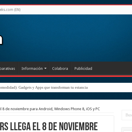
eks.com (EN)
arativas
Información
Colabora
Publicidad
omodidad): Gadgets y Apps que transforman tu estancia
 el 8 de noviembre para Android, Windows Phone 8, iOS y PC
rs llega el 8 de noviembre