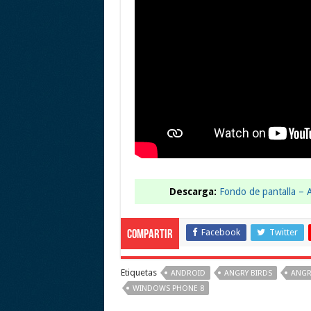
Descarga:
Fondo de pantalla – 
Facebook
Twitter
Compartir
Etiquetas
ANDROID
ANGRY BIRDS
ANGR
WINDOWS PHONE 8