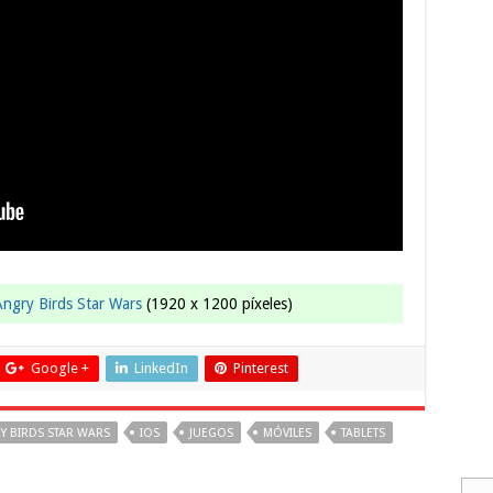
Angry Birds Star Wars
(1920 x 1200 píxeles)
Google +
LinkedIn
Pinterest
Y BIRDS STAR WARS
IOS
JUEGOS
MÓVILES
TABLETS