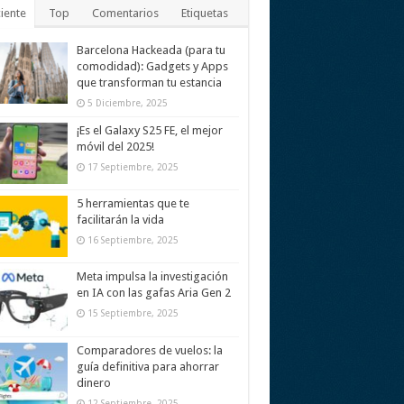
iente
Top
Comentarios
Etiquetas
Barcelona Hackeada (para tu
comodidad): Gadgets y Apps
que transforman tu estancia
5 Diciembre, 2025
¡Es el Galaxy S25 FE, el mejor
móvil del 2025!
17 Septiembre, 2025
5 herramientas que te
facilitarán la vida
16 Septiembre, 2025
Meta impulsa la investigación
en IA con las gafas Aria Gen 2
15 Septiembre, 2025
Comparadores de vuelos: la
guía definitiva para ahorrar
dinero
12 Septiembre, 2025