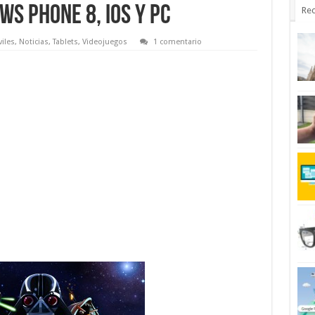
ws Phone 8, iOS y PC
Rec
iles
,
Noticias
,
Tablets
,
Videojuegos
1 comentario