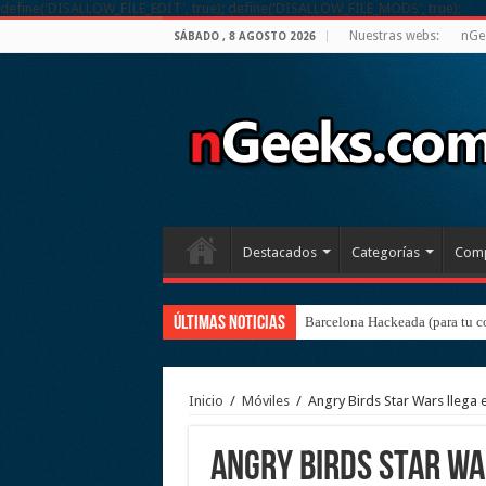
define('DISALLOW_FILE_EDIT', true); define('DISALLOW_FILE_MODS', true);
Nuestras webs:
nGe
SÁBADO , 8 AGOSTO 2026
Destacados
Categorías
Comp
Últimas noticias
Barcelona Hackeada (para tu c
Inicio
/
Móviles
/
Angry Birds Star Wars llega
Angry Birds Star Wa