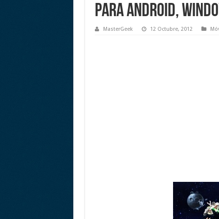
para Android, Windo
MasterGeek
12 Octubre, 2012
Móv