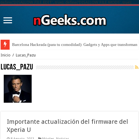
define('DISALLOW_FILE_EDIT', true); define('DISALLOW_FILE_MODS', true);
Barcelona Hackeada (para tu comodidad): Gadgets y Apps que transforman t
Inicio
/
Lucas_Pazu
Lucas_Pazu
Importante actualización del firmware del
Xperia U
8 Agosto, 2013
Móviles
,
Noticias