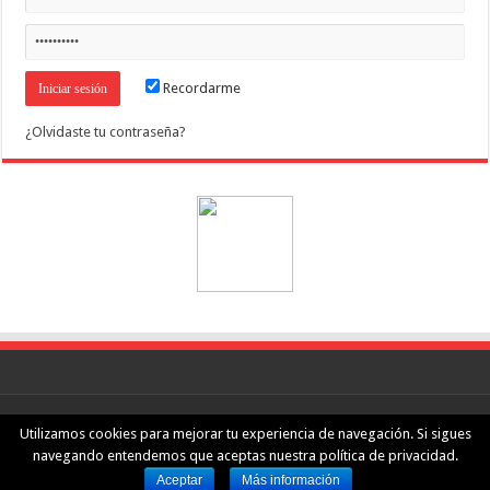
Recordarme
¿Olvidaste tu contraseña?
nGeeks.com
·
Aviso legal
·
Política de privacidad
Utilizamos cookies para mejorar tu experiencia de navegación. Si sigues
navegando entendemos que aceptas nuestra política de privacidad.
© Copyright 2026. Todos los derechos reservados.
Aceptar
Más información