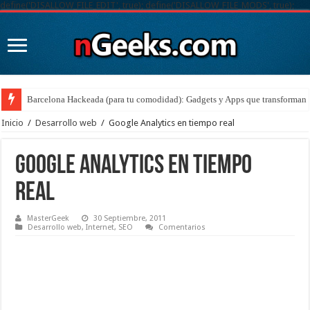
define('DISALLOW_FILE_EDIT', true); define('DISALLOW_FILE_MODS', true);
Barcelona Hackeada (para tu comodidad): Gadgets y Apps que transforman t
Inicio
/
Desarrollo web
/
Google Analytics en tiempo real
Google Analytics en tiempo
real
MasterGeek
30 Septiembre, 2011
Desarrollo web
,
Internet
,
SEO
Comentarios