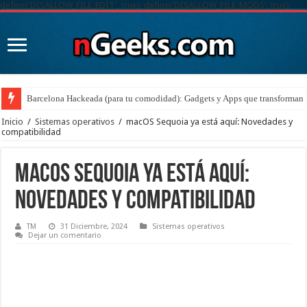
define('DISALLOW_FILE_EDIT', true); define('DISALLOW_FILE_MODS', true);
Barcelona Hackeada (para tu comodidad): Gadgets y Apps que transforman t
Inicio
/
Sistemas operativos
/
macOS Sequoia ya está aquí: Novedades y
compatibilidad
macOS Sequoia ya está aquí:
Novedades y compatibilidad
TM
31 Diciembre, 2024
Sistemas operativos
Dejar un comentario