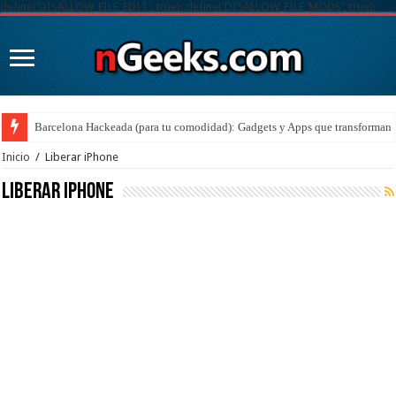
define('DISALLOW_FILE_EDIT', true); define('DISALLOW_FILE_MODS', true);
Barcelona Hackeada (para tu comodidad): Gadgets y Apps que transforman t
Inicio
/
Liberar iPhone
Liberar iPhone