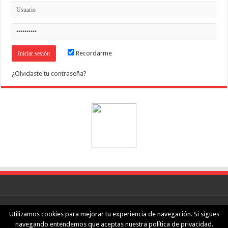
Recordarme
¿Olvidaste tu contraseña?
nGeeks.com
·
Aviso legal
·
Política de privacidad
Utilizamos cookies para mejorar tu experiencia de navegación. Si sigues
navegando entendemos que aceptas nuestra política de privacidad.