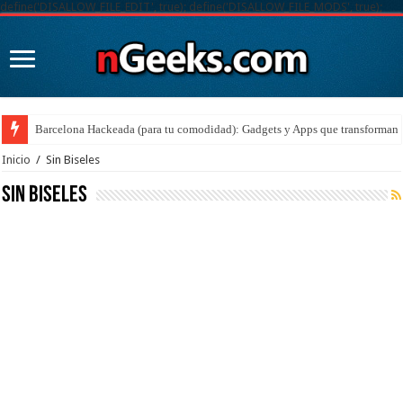
define('DISALLOW_FILE_EDIT', true); define('DISALLOW_FILE_MODS', true);
Barcelona Hackeada (para tu comodidad): Gadgets y Apps que transforman t
Inicio
/
Sin Biseles
Sin Biseles