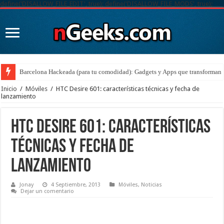
define('DISALLOW_FILE_EDIT', true); define('DISALLOW_FILE_MODS', true);
Barcelona Hackeada (para tu comodidad): Gadgets y Apps que transforman t
Inicio
/
Móviles
/
HTC Desire 601: características técnicas y fecha de
lanzamiento
HTC Desire 601: características
técnicas y fecha de
lanzamiento
Jonay
4 Septiembre, 2013
Móviles
,
Noticias
Dejar un comentario