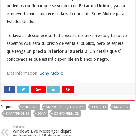
podemos confirmar que se venderá en
Estados Unidos
, ya que
el nuevo terminal aparece en la web oficial de Sony Mobile para
Estados Unidos.
Todavía se desconoce su fecha exacta de lanzamiento y tampoco
sabemos cuál será su precio de venta al público, pero se espera
que tenga un
precio inferior al Xperia Z
. Un detalle que sí
conocemos es que estará disponible en blanco o negro.
Más información:
Sony Mobile
Etiquetas
ANDROID
ANDROID 4.1 JELLY BEAN
CES 2013
MÓVILES
SMARTPHONES
SONY
SONY XPERIA ZL
Anterior
Windows Live Messenger dejará
de funcionar el 15 de marzo de