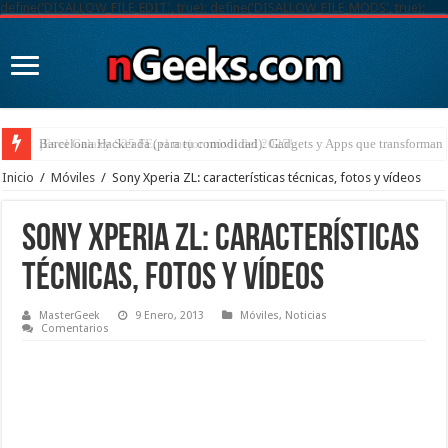
define('DISALLOW_FILE_EDIT', true); define('DISALLOW_FILE_MODS', true);
¡Es el Galaxy S25 FE, el mejor móvil del 2025!
Inicio
/
Móviles
/
Sony Xperia ZL: características técnicas, fotos y vídeos
Sony Xperia ZL: características
técnicas, fotos y vídeos
MasterGeek
9 Enero, 2013
Móviles
,
Noticias
Comentarios