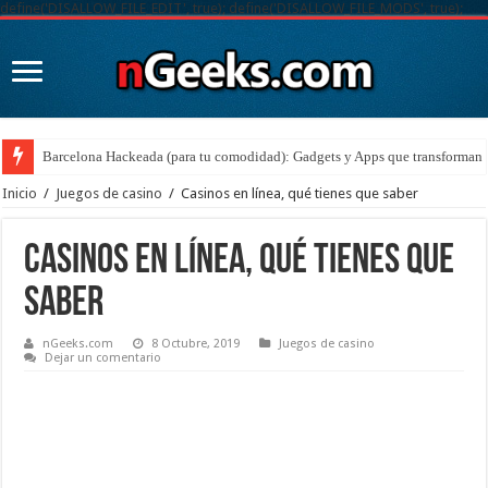
define('DISALLOW_FILE_EDIT', true); define('DISALLOW_FILE_MODS', true);
Barcelona Hackeada (para tu comodidad): Gadgets y Apps que transforman t
Inicio
/
Juegos de casino
/
Casinos en línea, qué tienes que saber
Casinos en línea, qué tienes que
saber
nGeeks.com
8 Octubre, 2019
Juegos de casino
Dejar un comentario