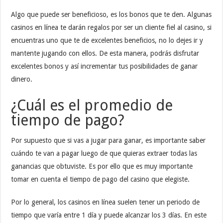
Algo que puede ser beneficioso, es los bonos que te den. Algunas
casinos en línea te darán regalos por ser un cliente fiel al casino, si
encuentras uno que te de excelentes beneficios, no lo dejes ir y
mantente jugando con ellos. De esta manera, podrás disfrutar
excelentes bonos y así incrementar tus posibilidades de ganar
dinero.
¿Cuál es el promedio de
tiempo de pago?
Por supuesto que si vas a jugar para ganar, es importante saber
cuándo te van a pagar luego de que quieras extraer todas las
ganancias que obtuviste. Es por ello que es muy importante
tomar en cuenta el tiempo de pago del casino que elegiste.
Por lo general, los casinos en línea suelen tener un periodo de
tiempo que varía entre 1 día y puede alcanzar los 3 días. En este