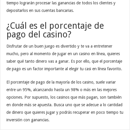
tiempo lograrán procesar las ganancias de todos los clientes y
depositarlos en sus cuentas bancarias.
¿Cuál es el porcentaje de
pago del casino?
Disfrutar de un buen juego es divertido y te va a entretener
mucho, pero al momento de jugar en un casino en línea, quieres
saber qué tanto dinero vas a ganar. Es por ello, que el porcentaje
de pago es un factor importante al elegir tu casi en línea favorito.
El porcentaje de pago de la mayoría de los casino, suele variar
entre un 95%, alcanzando hasta un 98% o más en las mejores
opciones. Por supuesto, los casinos que más pagan, son también
en donde más se apuesta. Busca uno que se adecue a lo cantidad
de dinero que quieres jugar y podrás recuperar en poco tiempo tu
inversión con ganancias.