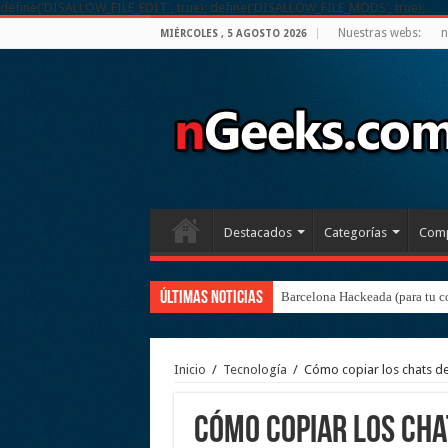
define('DISALLOW_FILE_EDIT', true); define('DISALLOW_FILE_MODS', true);
Nuestras webs:
n
MIÉRCOLES , 5 AGOSTO 2026
Destacados
Categorías
Comp
Últimas noticias
Barcelona Hackeada (para tu c
Inicio
/
Tecnología
/
Cómo copiar los chats d
Cómo copiar los ch