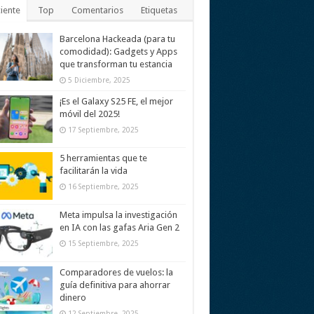
iente
Top
Comentarios
Etiquetas
Barcelona Hackeada (para tu
comodidad): Gadgets y Apps
que transforman tu estancia
5 Diciembre, 2025
¡Es el Galaxy S25 FE, el mejor
móvil del 2025!
17 Septiembre, 2025
5 herramientas que te
facilitarán la vida
16 Septiembre, 2025
Meta impulsa la investigación
en IA con las gafas Aria Gen 2
15 Septiembre, 2025
Comparadores de vuelos: la
guía definitiva para ahorrar
dinero
12 Septiembre, 2025