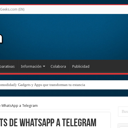
Geeks.com (EN)
arativas
Información
Colabora
Publicidad
omodidad): Gadgets y Apps que transforman tu estancia
e WhatsApp a Telegram
ats de WhatsApp a Telegram