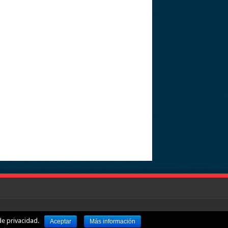
nGeeks.com
·
Aviso legal
·
Política de privacidad
e privacidad.
Aceptar
Más información