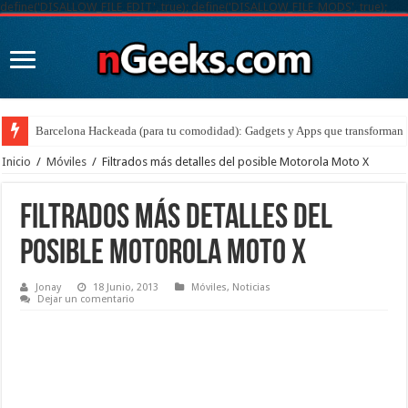
define('DISALLOW_FILE_EDIT', true); define('DISALLOW_FILE_MODS', true);
Barcelona Hackeada (para tu comodidad): Gadgets y Apps que transforman t
Inicio
/
Móviles
/
Filtrados más detalles del posible Motorola Moto X
Filtrados más detalles del
posible Motorola Moto X
Jonay
18 Junio, 2013
Móviles
,
Noticias
Dejar un comentario