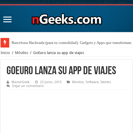
define('DISALLOW_FILE_EDIT', true); define('DISALLOW_FILE_MODS', true);
Barcelona Hackeada (para tu comodidad): Gadgets y Apps que transforman t
Inicio
/
Móviles
/
GoEuro lanza su app de viajes
GoEuro lanza su app de viajes
MasterGeek
23 Junio, 2015
Móviles
,
Software
,
Tablets
Dejar un comentario