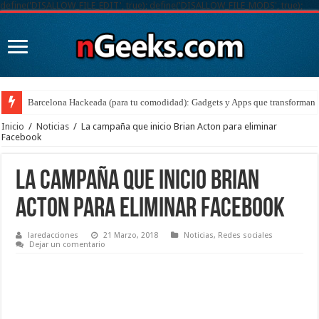
define('DISALLOW_FILE_EDIT', true); define('DISALLOW_FILE_MODS', true);
Barcelona Hackeada (para tu comodidad): Gadgets y Apps que transforman t
Inicio
/
Noticias
/
La campaña que inicio Brian Acton para eliminar
Facebook
La campaña que inicio Brian
Acton para eliminar Facebook
laredacciones
21 Marzo, 2018
Noticias
,
Redes sociales
Dejar un comentario