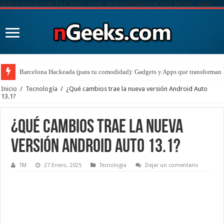
define('DISALLOW_FILE_EDIT', true); define('DISALLOW_FILE_MODS', true);
Barcelona Hackeada (para tu comodidad): Gadgets y Apps que transforman t
Inicio
/
Tecnología
/
¿Qué cambios trae la nueva versión Android Auto
13.1?
¿Qué cambios trae la nueva
versión Android Auto 13.1?
TM
27 Enero, 2025
Tecnología
Dejar un comentario