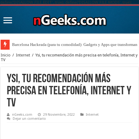
define('DISALLOW_FILE_EDIT', true); define('DISALLOW_FILE_MODS', true);
Barcelona Hackeada (para tu comodidad): Gadgets y Apps que transforman t
Inicio
/
Internet
/
Ysi, tu recomendación más precisa en telefonía, Internet y
TV
Ysi, tu recomendación más
precisa en telefonía, Internet y
TV
nGeeks.com
29 Noviembre, 2022
Internet
Dejar un comentario