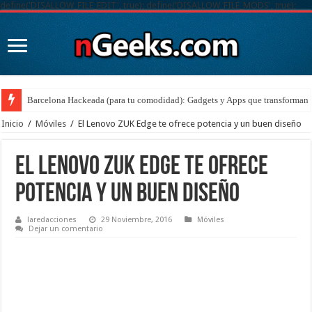
define('DISALLOW_FILE_EDIT', true); define('DISALLOW_FILE_MODS', true);
Barcelona Hackeada (para tu comodidad): Gadgets y Apps que transforman t
Inicio
/
Móviles
/
El Lenovo ZUK Edge te ofrece potencia y un buen diseño
El Lenovo ZUK Edge te ofrece
potencia y un buen diseño
laredacciones
29 Noviembre, 2016
Móviles
Dejar un comentario