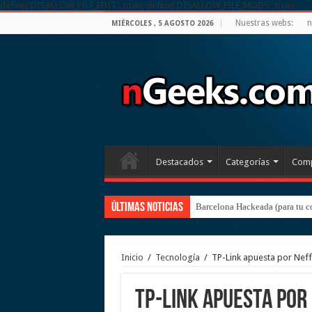
define('DISALLOW_FILE_EDIT', true); define('DISALLOW_FILE_MODS', true);
Nuestras webs:
n
MIÉRCOLES , 5 AGOSTO 2026
Destacados
Categorías
Comp
Últimas noticias
Barcelona Hackeada (para tu c
Inicio
/
Tecnología
/
TP-Link apuesta por Neff
TP-Link apuesta por 