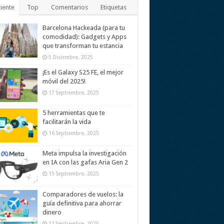
iente
Top
Comentarios
Etiquetas
Barcelona Hackeada (para tu
comodidad): Gadgets y Apps
que transforman tu estancia
5 Diciembre, 2025
¡Es el Galaxy S25 FE, el mejor
móvil del 2025!
17 Septiembre, 2025
5 herramientas que te
facilitarán la vida
16 Septiembre, 2025
Meta impulsa la investigación
en IA con las gafas Aria Gen 2
15 Septiembre, 2025
Comparadores de vuelos: la
guía definitiva para ahorrar
dinero
12 Septiembre, 2025