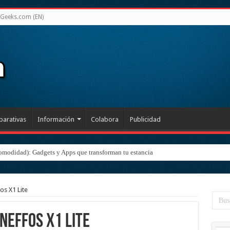
Geeks.com (EN)
arativas
Información
Colabora
Publicidad
omodidad): Gadgets y Apps que transforman tu estancia
os X1 Lite
Neffos X1 Lite