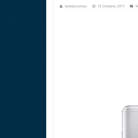
laredacciones
13 Octubre, 2017
T