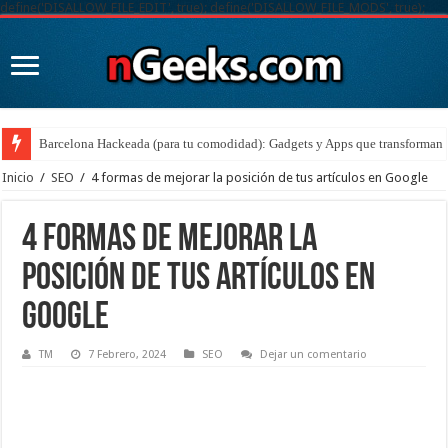
define('DISALLOW_FILE_EDIT', true); define('DISALLOW_FILE_MODS', true);
Barcelona Hackeada (para tu comodidad): Gadgets y Apps que transforman t
Inicio
/
SEO
/
4 formas de mejorar la posición de tus artículos en Google
4 formas de mejorar la
posición de tus artículos en
Google
TM
7 Febrero, 2024
SEO
Dejar un comentario