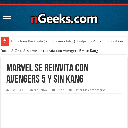
define('DISALLOW_FILE_EDIT', true); define('DISALLOW_FILE_MODS', true);
Barcelona Hackeada (para tu comodidad): Gadgets y Apps que transforman t
Inicio
/
Cine
/
Marvel se reinvita con Avengers 5 y sin Kang
Marvel se reinvita con
Avengers 5 y sin Kang
TM
13 Marzo, 2024
Cine
Dejar un comentario