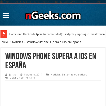
define('DISALLOW_FILE_EDIT', true); define('DISALLOW_FILE_MODS', true);
Barcelona Hackeada (para tu comodidad): Gadgets y Apps que transforman t
Inicio
/
Noticias
/
Windows Phone supera a iOS en España
Windows Phone supera a iOS en
España
Jonay
8 Agosto, 2014
Noticias
,
Sistemas operativos
Dejar un comentario