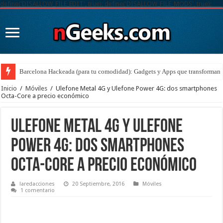
define('DISALLOW_FILE_EDIT', true); define('DISALLOW_FILE_MODS', true);
Barcelona Hackeada (para tu comodidad): Gadgets y Apps que transforman t
Inicio
/
Móviles
/
Ulefone Metal 4G y Ulefone Power 4G: dos smartphones
Octa-Core a precio económico
Ulefone Metal 4G y Ulefone
Power 4G: dos smartphones
Octa-Core a precio económico
laredacciones
20 Septiembre, 2016
Móviles
1 comentario