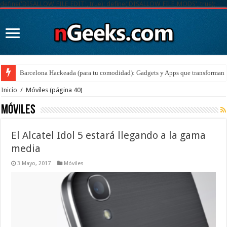
define('DISALLOW_FILE_EDIT', true); define('DISALLOW_FILE_MODS', true);
Barcelona Hackeada (para tu comodidad): Gadgets y Apps que transforman t
Inicio
/
Móviles
(página 40)
Móviles
El Alcatel Idol 5 estará llegando a la gama
media
3 Mayo, 2017
Móviles