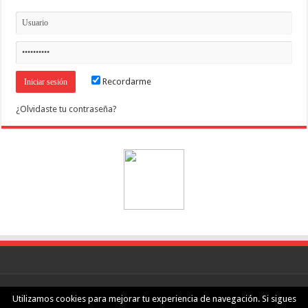
Recordarme
¿Olvidaste tu contraseña?
nGeeks.com
·
Aviso legal
·
Política de privacidad
Utilizamos cookies para mejorar tu experiencia de navegación. Si sigues