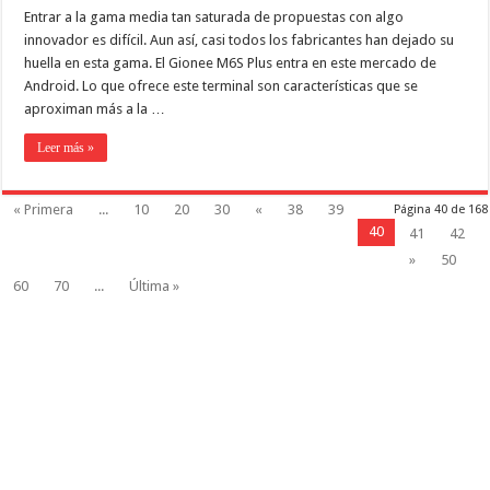
Entrar a la gama media tan saturada de propuestas con algo
innovador es difícil. Aun así, casi todos los fabricantes han dejado su
huella en esta gama. El Gionee M6S Plus entra en este mercado de
Android. Lo que ofrece este terminal son características que se
aproximan más a la …
Leer más »
« Primera
...
10
20
30
«
38
39
Página 40 de 168
40
41
42
»
50
60
70
...
Última »