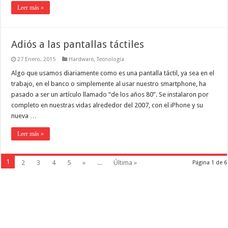
Leer más »
Adiós a las pantallas táctiles
27 Enero, 2015
Hardware
,
Tecnología
Algo que usamos diariamente como es una pantalla táctil, ya sea en el
trabajo, en el banco o simplemente al usar nuestro smartphone, ha
pasado a ser un artículo llamado “de los años 80”. Se instalaron por
completo en nuestras vidas alrededor del 2007, con el iPhone y su
nueva …
Leer más »
1
2
3
4
5
»
...
Última »
Página 1 de 6