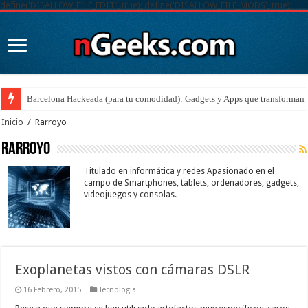
define('DISALLOW_FILE_EDIT', true); define('DISALLOW_FILE_MODS', true);
Barcelona Hackeada (para tu comodidad): Gadgets y Apps que transforman t
Inicio
/
Rarroyo
Rarroyo
Titulado en informática y redes Apasionado en el
campo de Smartphones, tablets, ordenadores, gadgets,
videojuegos y consolas.
Exoplanetas vistos con cámaras DSLR
16 Febrero, 2015
Tecnología