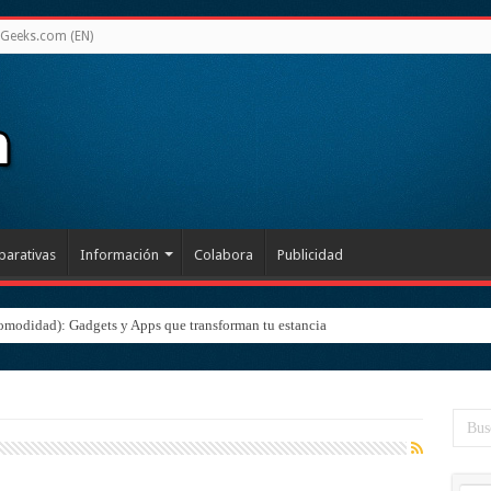
Geeks.com (EN)
arativas
Información
Colabora
Publicidad
omodidad): Gadgets y Apps que transforman tu estancia