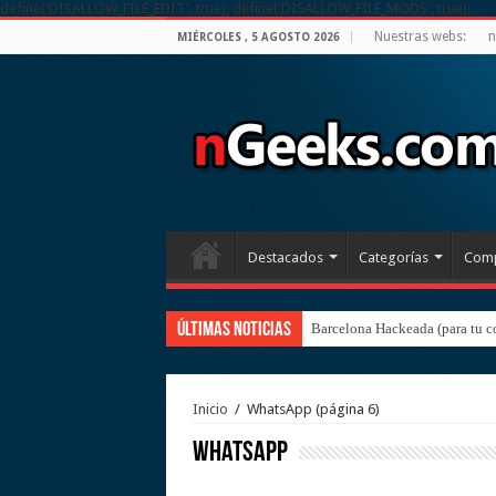
define('DISALLOW_FILE_EDIT', true); define('DISALLOW_FILE_MODS', true);
Nuestras webs:
n
MIÉRCOLES , 5 AGOSTO 2026
Destacados
Categorías
Comp
Últimas noticias
Barcelona Hackeada (para tu c
Inicio
/
WhatsApp
(página 6)
WhatsApp