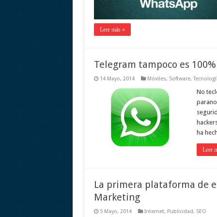
Leer más »
Telegram tampoco es 100%
14 Mayo, 2014
Móviles
,
Software
,
Tecnologí
No tecl
paranoi
segurid
hackers
ha hec
Leer 
La primera plataforma de 
Marketing
5 Mayo, 2014
Internet
,
Publicidad
,
SEO