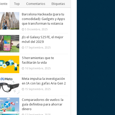
iente
Top
Comentarios
Etiquetas
Barcelona Hackeada (para tu
comodidad): Gadgets y Apps
que transforman tu estancia
5 Diciembre, 2025
¡Es el Galaxy S25 FE, el mejor
móvil del 2025!
17 Septiembre, 2025
5 herramientas que te
facilitarán la vida
16 Septiembre, 2025
Meta impulsa la investigación
en IA con las gafas Aria Gen 2
15 Septiembre, 2025
Comparadores de vuelos: la
guía definitiva para ahorrar
dinero
12 Septiembre, 2025