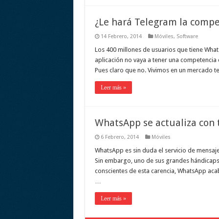
¿Le hará Telegram la comp
14 Febrero, 2014
Móviles
,
Software
Los 400 millones de usuarios que tiene Wh
aplicación no vaya a tener una competencia c
Pues claro que no. Vivimos en un mercado t
Leer más »
WhatsApp se actualiza con 
6 Febrero, 2014
Móviles
WhatsApp es sin duda el servicio de mensaje
Sin embargo, uno de sus grandes hándicaps e
conscientes de esta carencia, WhatsApp acaba
…
Leer más »