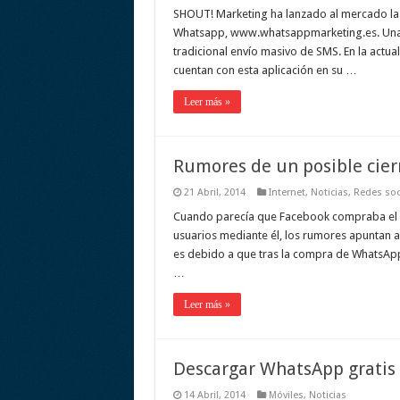
SHOUT! Marketing ha lanzado al mercado la
Whatsapp, www.whatsappmarketing.es. Una n
tradicional envío masivo de SMS. En la actu
cuentan con esta aplicación en su …
Leer más »
Rumores de un posible cie
21 Abril, 2014
Internet
,
Noticias
,
Redes soc
Cuando parecía que Facebook compraba el 
usuarios mediante él, los rumores apuntan 
es debido a que tras la compra de WhatsApp
…
Leer más »
Descargar WhatsApp gratis
14 Abril, 2014
Móviles
,
Noticias